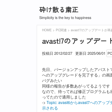
砕け散る粛正
Simplicity is the key to happiness
HOME
PC関連
avast!7のアップデート
avast!7のアップ
投稿日 2012/02/27
更新日
2025/06/01
P
先日、バージョンアップしたアバストで
へのアップグレードを完了する」の画
バグみたい
同様の報告が多数あがってるようです
なので、待ってれば修正プログラムも
ってたので適用しました
->
Topic: avast6からavast
示される