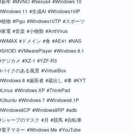
#新年
#MVNO
#Nexus4
#Windows 10
#Windows 11
#生成AI
#Windows10IP
#植物
#Pigu
#Windows10TP
#スポーツ
#家電
#音楽
#小物類
#AntiVirus
#WiMAX
#ドメイン
#食
#AE41
#NAS
#SHOEI
#VMwarePlayer
#Windows 8.1
#デジカメ
#XZ-1
#YZF-R3
#バイクのある風景
#VirtualBox
#Windows 8
#歯医者
#蔵出し
#車
#KYT
#Linux
#Windows XP
#ThinkPad
#Ubuntu
#Windows 7
#Windows8.1P
#Windows8CP
#Windows8RP
#adb
#シャープのマスク
#月
#競馬
#自転車
#電子マネー
#Windows Me
#YouTube