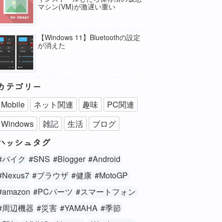
マシン(VM)が激遅い重い
【Windows 11】Bluetoothの設定
が消えた
カテゴリー
Mobile
ネット関連
趣味
PC関連
Windows
雑記
生活
ブログ
ハッシュタグ
#バイク
#SNS
#Blogger
#Android
#Nexus7
#ブラウザ
#健康
#MotoGP
#amazon
#PCパーツ
#スマートフォン
#周辺機器
#災害
#YAMAHA
#季節