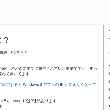
どこ？
C関連
#ブラウザ
 Preview）のときにすでに報告されていた事例ですが、すっ
兼ねて書いてます
外に設定すると Windows 8 アプリの IE が使えなくなって
et Explorer）10は2種類あります
す