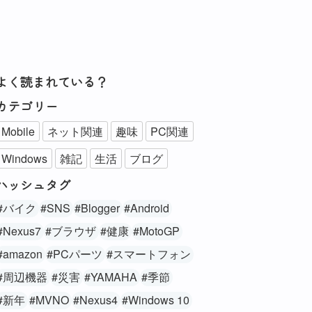
よく読まれている？
カテゴリー
Mobile
ネット関連
趣味
PC関連
Windows
雑記
生活
ブログ
ハッシュタグ
#バイク
#SNS
#Blogger
#Android
#Nexus7
#ブラウザ
#健康
#MotoGP
#amazon
#PCパーツ
#スマートフォン
#周辺機器
#災害
#YAMAHA
#季節
#新年
#MVNO
#Nexus4
#Windows 10