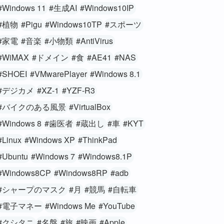
#Windows 11
#生成AI
#Windows10IP
#植物
#Pigu
#Windows10TP
#スポーツ
#家電
#音楽
#小物類
#AntiVirus
#WiMAX
#ドメイン
#食
#AE41
#NAS
#SHOEI
#VMwarePlayer
#Windows 8.1
#デジカメ
#XZ-1
#YZF-R3
#バイクのある風景
#VirtualBox
#Windows 8
#歯医者
#蔵出し
#車
#KYT
#Linux
#Windows XP
#ThinkPad
#Ubuntu
#Windows 7
#Windows8.1P
#Windows8CP
#Windows8RP
#adb
#シャープのマスク
#月
#競馬
#自転車
#電子マネー
#Windows Me
#YouTube
#クシタニ
#名盤
#旅
#映画
#Apple