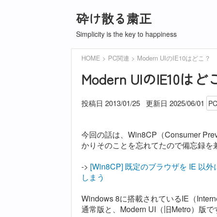
砕け散る粛正
Simplicity is the key to happiness
HOME
PC関連
Modern UIのIE10はどこ？
Modern UIのIE10は
投稿日 2013/01/25
更新日
2025/06/01
P
今回の話は、Win8CP（Consumer
かりそのことを忘れてたので備忘録を
->
[Win8CP] 既定のブラウザを IE 以
しまう
Windows 8に搭載されているIE（Intern
通常版と、Modern UI（旧Metro）版で