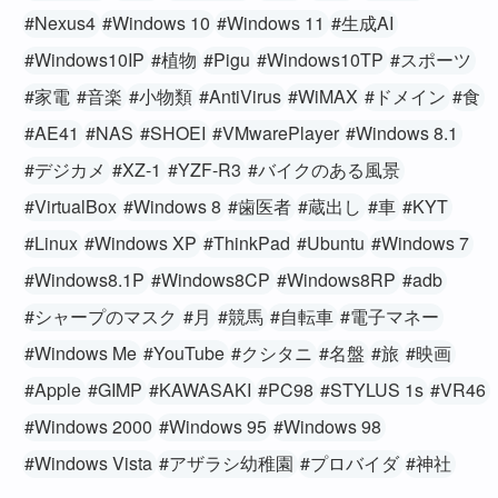
#Nexus4
#Windows 10
#Windows 11
#生成AI
#Windows10IP
#植物
#Pigu
#Windows10TP
#スポーツ
#家電
#音楽
#小物類
#AntiVirus
#WiMAX
#ドメイン
#食
#AE41
#NAS
#SHOEI
#VMwarePlayer
#Windows 8.1
#デジカメ
#XZ-1
#YZF-R3
#バイクのある風景
#VirtualBox
#Windows 8
#歯医者
#蔵出し
#車
#KYT
#Linux
#Windows XP
#ThinkPad
#Ubuntu
#Windows 7
#Windows8.1P
#Windows8CP
#Windows8RP
#adb
#シャープのマスク
#月
#競馬
#自転車
#電子マネー
#Windows Me
#YouTube
#クシタニ
#名盤
#旅
#映画
#Apple
#GIMP
#KAWASAKI
#PC98
#STYLUS 1s
#VR46
#Windows 2000
#Windows 95
#Windows 98
#Windows Vista
#アザラシ幼稚園
#プロバイダ
#神社