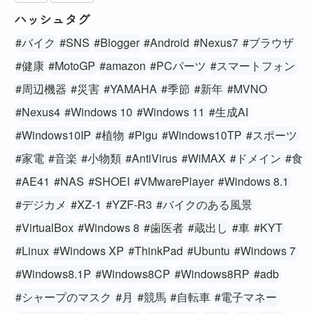
ハッシュタグ
#バイク
#SNS
#Blogger
#Android
#Nexus7
#ブラウザ
#健康
#MotoGP
#amazon
#PCパーツ
#スマートフォン
#周辺機器
#災害
#YAMAHA
#季節
#新年
#MVNO
#Nexus4
#Windows 10
#Windows 11
#生成AI
#Windows10IP
#植物
#Pigu
#Windows10TP
#スポーツ
#家電
#音楽
#小物類
#AntiVirus
#WiMAX
#ドメイン
#食
#AE41
#NAS
#SHOEI
#VMwarePlayer
#Windows 8.1
#デジカメ
#XZ-1
#YZF-R3
#バイクのある風景
#VirtualBox
#Windows 8
#歯医者
#蔵出し
#車
#KYT
#Linux
#Windows XP
#ThinkPad
#Ubuntu
#Windows 7
#Windows8.1P
#Windows8CP
#Windows8RP
#adb
#シャープのマスク
#月
#競馬
#自転車
#電子マネー