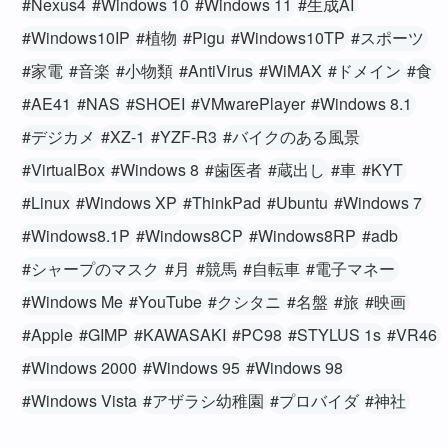
#Nexus4
#Windows 10
#Windows 11
#生成AI
#Windows10IP
#植物
#Pigu
#Windows10TP
#スポーツ
#家電
#音楽
#小物類
#AntiVirus
#WiMAX
#ドメイン
#食
#AE41
#NAS
#SHOEI
#VMwarePlayer
#Windows 8.1
#デジカメ
#XZ-1
#YZF-R3
#バイクのある風景
#VirtualBox
#Windows 8
#歯医者
#蔵出し
#車
#KYT
#Linux
#Windows XP
#ThinkPad
#Ubuntu
#Windows 7
#Windows8.1P
#Windows8CP
#Windows8RP
#adb
#シャープのマスク
#月
#競馬
#自転車
#電子マネー
#Windows Me
#YouTube
#クシタニ
#名盤
#旅
#映画
#Apple
#GIMP
#KAWASAKI
#PC98
#STYLUS 1s
#VR46
#Windows 2000
#Windows 95
#Windows 98
#Windows Vista
#アザラシ幼稚園
#プロバイダ
#神社