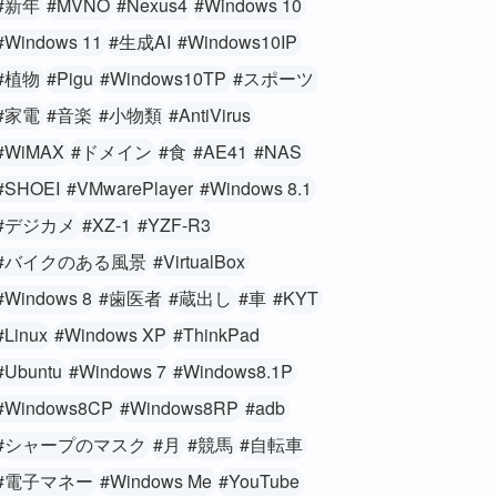
#新年
#MVNO
#Nexus4
#Windows 10
#Windows 11
#生成AI
#Windows10IP
#植物
#Pigu
#Windows10TP
#スポーツ
#家電
#音楽
#小物類
#AntiVirus
#WiMAX
#ドメイン
#食
#AE41
#NAS
#SHOEI
#VMwarePlayer
#Windows 8.1
#デジカメ
#XZ-1
#YZF-R3
#バイクのある風景
#VirtualBox
#Windows 8
#歯医者
#蔵出し
#車
#KYT
#Linux
#Windows XP
#ThinkPad
#Ubuntu
#Windows 7
#Windows8.1P
#Windows8CP
#Windows8RP
#adb
#シャープのマスク
#月
#競馬
#自転車
#電子マネー
#Windows Me
#YouTube