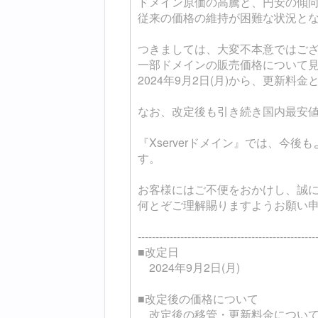
ドメイン原価の高騰と、円安の傾
従来の価格の維持が困難な状況と
つきましては、大変不本意ではご
一部ドメインの販売価格について
2024年9月2日(月)から、更新料
なお、改定後も引き続き国内最安値
『Xserverドメイン』では、今
す。
お客様にはご不便をおかけし、誠
何とぞご理解賜りますようお願い
--------------------------------------------------
■改定日
2024年9月2日(月)
■改定後の価格について
改定後の移管・更新料金について