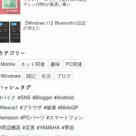
マシン(VM)が激遅い重い
【Windows 11】Bluetoothの設定
が消えた
カテゴリー
Mobile
ネット関連
趣味
PC関連
Windows
雑記
生活
ブログ
ハッシュタグ
#バイク
#SNS
#Blogger
#Android
#Nexus7
#ブラウザ
#健康
#MotoGP
#amazon
#PCパーツ
#スマートフォン
#周辺機器
#災害
#YAMAHA
#季節