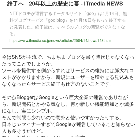
終了へ 20年以上の歴史に幕 - ITmedia NEWS
NTTドコモが運営するポータルサイト「goo」は4月14日、無
料ブログサービス「goo blog」を11月18日をもって終了する
と発表した。終了後は、すべてのブログの閲覧ができなくな
る。
https://www.itmedia.co.jp/news/articles/2504/14/news143.html
今はSNSが主流で、ちまちまブログを書く時代じゃなくなっ
たってことでしょうか。
ツールを提供する側からすればサービスの維持には膨大なコ
ストがかかりますから、新規にユーザーを増やせる見込みも
なくなったらサービス終了も仕方のないことです。
その点BloggerはGoogleという巨大企業の運営でありなが
ら、新規開拓とかやる気なし、何か新しい機能追加とか滅多
になし、実にシンプル。
そんで制限も少ないので意外と使いやすかったりする。
日本じゃマイナーすぎてGoogleが運営していること知らない
人も多そうだけど。