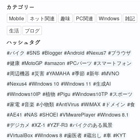
カテゴリー
Mobile
ネット関連
趣味
PC関連
Windows
雑記
生活
ブログ
ハッシュタグ
#バイク
#SNS
#Blogger
#Android
#Nexus7
#ブラウザ
#健康
#MotoGP
#amazon
#PCパーツ
#スマートフォン
#周辺機器
#災害
#YAMAHA
#季節
#新年
#MVNO
#Nexus4
#Windows 10
#Windows 11
#生成AI
#Windows10IP
#植物
#Pigu
#Windows10TP
#スポーツ
#家電
#音楽
#小物類
#AntiVirus
#WiMAX
#ドメイン
#食
#AE41
#NAS
#SHOEI
#VMwarePlayer
#Windows 8.1
#デジカメ
#XZ-1
#YZF-R3
#バイクのある風景
#VirtualBox
#Windows 8
#歯医者
#蔵出し
#車
#KYT