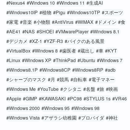
#Nexus4
#Windows 10
#Windows 11
#生成AI
#Windows10IP
#植物
#Pigu
#Windows10TP
#スポーツ
#家電
#音楽
#小物類
#AntiVirus
#WiMAX
#ドメイン
#食
#AE41
#NAS
#SHOEI
#VMwarePlayer
#Windows 8.1
#デジカメ
#XZ-1
#YZF-R3
#バイクのある風景
#VirtualBox
#Windows 8
#歯医者
#蔵出し
#車
#KYT
#Linux
#Windows XP
#ThinkPad
#Ubuntu
#Windows 7
#Windows8.1P
#Windows8CP
#Windows8RP
#adb
#シャープのマスク
#月
#競馬
#自転車
#電子マネー
#Windows Me
#YouTube
#クシタニ
#名盤
#旅
#映画
#Apple
#GIMP
#KAWASAKI
#PC98
#STYLUS 1s
#VR46
#Windows 2000
#Windows 95
#Windows 98
#Windows Vista
#アザラシ幼稚園
#プロバイダ
#神社