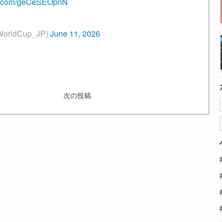
ter.com/geCeSEOpnN
rldCup_JP)
June 11, 2026
次の投稿