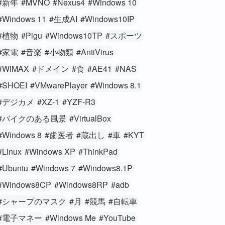
#新年
#MVNO
#Nexus4
#Windows 10
#Windows 11
#生成AI
#Windows10IP
#植物
#Pigu
#Windows10TP
#スポーツ
#家電
#音楽
#小物類
#AntiVirus
#WiMAX
#ドメイン
#食
#AE41
#NAS
#SHOEI
#VMwarePlayer
#Windows 8.1
#デジカメ
#XZ-1
#YZF-R3
#バイクのある風景
#VirtualBox
#Windows 8
#歯医者
#蔵出し
#車
#KYT
#Linux
#Windows XP
#ThinkPad
#Ubuntu
#Windows 7
#Windows8.1P
#Windows8CP
#Windows8RP
#adb
#シャープのマスク
#月
#競馬
#自転車
#電子マネー
#Windows Me
#YouTube