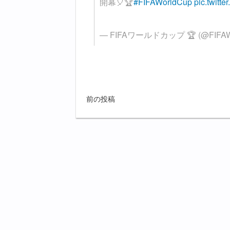
開幕🎈🏆
#FIFAWorldCup
pic.twit
— FIFAワールドカップ 🏆 (@FIFAWo
前の投稿