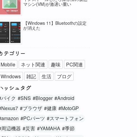
マシン(VM)が激遅い重い
【Windows 11】Bluetoothの設定
が消えた
カテゴリー
Mobile
ネット関連
趣味
PC関連
Windows
雑記
生活
ブログ
ハッシュタグ
#バイク
#SNS
#Blogger
#Android
#Nexus7
#ブラウザ
#健康
#MotoGP
#amazon
#PCパーツ
#スマートフォン
#周辺機器
#災害
#YAMAHA
#季節