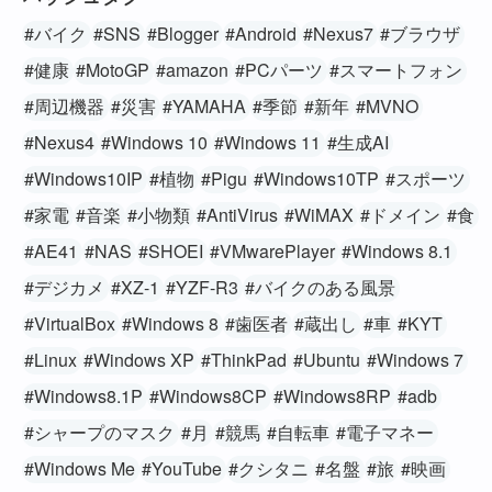
#バイク
#SNS
#Blogger
#Android
#Nexus7
#ブラウザ
#健康
#MotoGP
#amazon
#PCパーツ
#スマートフォン
#周辺機器
#災害
#YAMAHA
#季節
#新年
#MVNO
#Nexus4
#Windows 10
#Windows 11
#生成AI
#Windows10IP
#植物
#Pigu
#Windows10TP
#スポーツ
#家電
#音楽
#小物類
#AntiVirus
#WiMAX
#ドメイン
#食
#AE41
#NAS
#SHOEI
#VMwarePlayer
#Windows 8.1
#デジカメ
#XZ-1
#YZF-R3
#バイクのある風景
#VirtualBox
#Windows 8
#歯医者
#蔵出し
#車
#KYT
#Linux
#Windows XP
#ThinkPad
#Ubuntu
#Windows 7
#Windows8.1P
#Windows8CP
#Windows8RP
#adb
#シャープのマスク
#月
#競馬
#自転車
#電子マネー
#Windows Me
#YouTube
#クシタニ
#名盤
#旅
#映画