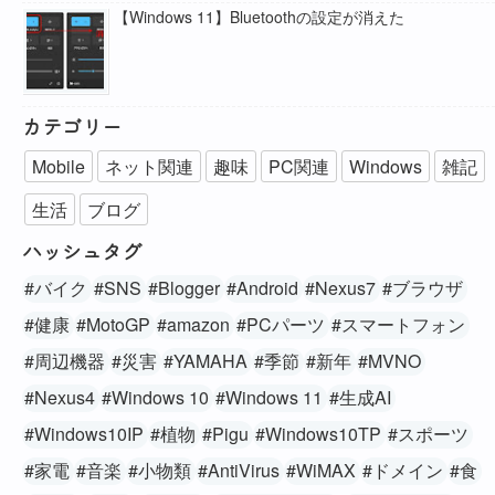
【Windows 11】Bluetoothの設定が消えた
カテゴリー
Mobile
ネット関連
趣味
PC関連
Windows
雑記
生活
ブログ
ハッシュタグ
#バイク
#SNS
#Blogger
#Android
#Nexus7
#ブラウザ
#健康
#MotoGP
#amazon
#PCパーツ
#スマートフォン
#周辺機器
#災害
#YAMAHA
#季節
#新年
#MVNO
#Nexus4
#Windows 10
#Windows 11
#生成AI
#Windows10IP
#植物
#Pigu
#Windows10TP
#スポーツ
#家電
#音楽
#小物類
#AntiVirus
#WiMAX
#ドメイン
#食