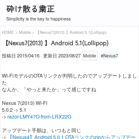
砕け散る粛正
Simplicity is the key to happiness
HOME
Mobile
【Nexus7(2013) 】Android 5.1(Lollipop)
【Nexus7(2013) 】Android 5.1(Lollipop)
投稿日 2015/04/16
更新日
2023/08/27
Mobile
#Nexus7
Wi-FiモデルのOTAリンクが判明したのでアップデートしまし
た
なんか、「やっと来たか」って感じですね
Nexus 7(2013) Wi-Fi
5.0.2 -> 5.1
->
razor-LMY47O-from-LRX22G
アップデート手順は、いつもと同じ
->
【Nexus4】Android 5.0.1 OTAリンクのzipからアップデー