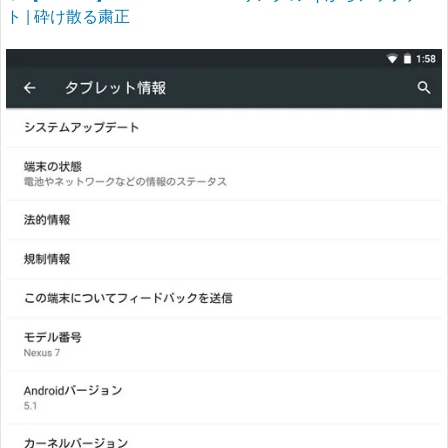
ト | 砕け散る粛正