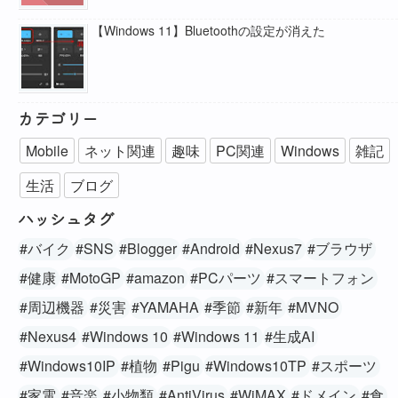
【Windows 11】Bluetoothの設定が消えた
カテゴリー
Mobile
ネット関連
趣味
PC関連
Windows
雑記
生活
ブログ
ハッシュタグ
#バイク
#SNS
#Blogger
#Android
#Nexus7
#ブラウザ
#健康
#MotoGP
#amazon
#PCパーツ
#スマートフォン
#周辺機器
#災害
#YAMAHA
#季節
#新年
#MVNO
#Nexus4
#Windows 10
#Windows 11
#生成AI
#Windows10IP
#植物
#Pigu
#Windows10TP
#スポーツ
#家電
#音楽
#小物類
#AntiVirus
#WiMAX
#ドメイン
#食