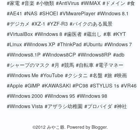
#家電
#音楽
#小物類
#AntiVirus
#WiMAX
#ドメイン
#食
#AE41
#NAS
#SHOEI
#VMwarePlayer
#Windows 8.1
#デジカメ
#XZ-1
#YZF-R3
#バイクのある風景
#VirtualBox
#Windows 8
#歯医者
#蔵出し
#車
#KYT
#Linux
#Windows XP
#ThinkPad
#Ubuntu
#Windows 7
#Windows8.1P
#Windows8CP
#Windows8RP
#adb
#シャープのマスク
#月
#競馬
#自転車
#電子マネー
#Windows Me
#YouTube
#クシタニ
#名盤
#旅
#映画
#Apple
#GIMP
#KAWASAKI
#PC98
#STYLUS 1s
#VR46
#Windows 2000
#Windows 95
#Windows 98
#Windows Vista
#アザラシ幼稚園
#プロバイダ
#神社
©2012 みやこ爺. Powered by
Blogger
.