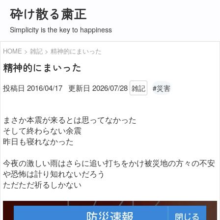
砕け散る粛正
Simplicity is the key to happiness
HOME
雑記
精神的にまいった
精神的にまいった
投稿日 2016/04/17
更新日
2026/07/28
雑記
#災害
まさか本震が来るとは思ってなかった
そして終わらない余震
昨日も寝れなかった
今夜の激しい雨はさらに追い打ちをかけ被災地の方々の不安
や恐怖は計り知れないだろう
ただただ祈るしかない