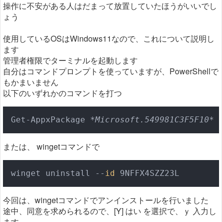
操作に不安がある人はだまって放置していたほうがいいでし
ょう
使用しているOSはWindows11なので、これについて説明し
ます
管理者権限でターミナルを起動します
自分はコマンドプロンプトを使っていますが、PowerShellで
もかまいません
以下のいずれかのコマンドを打つ
Get-AppxPackage 
*Microsoft.549981C3F5F10*
 
または、 wingetコマンドで
winget uninstall --
id
 9NFFX4SZZ23L
今回は、wingetコマンドでアンインストールを行いました
途中、同意を求められるので、[Y] はい を選択で、ｙ 入力し
ます