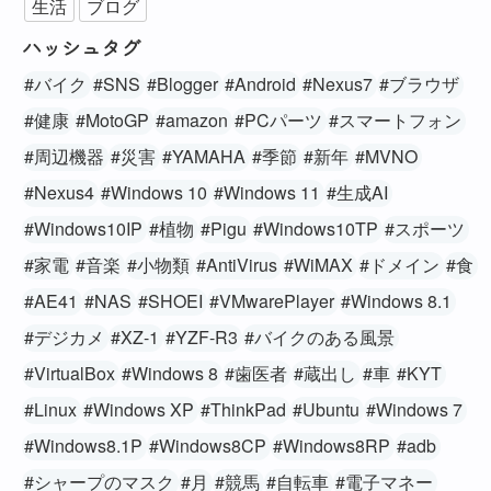
生活
ブログ
ハッシュタグ
#バイク
#SNS
#Blogger
#Android
#Nexus7
#ブラウザ
#健康
#MotoGP
#amazon
#PCパーツ
#スマートフォン
#周辺機器
#災害
#YAMAHA
#季節
#新年
#MVNO
#Nexus4
#Windows 10
#Windows 11
#生成AI
#Windows10IP
#植物
#Pigu
#Windows10TP
#スポーツ
#家電
#音楽
#小物類
#AntiVirus
#WiMAX
#ドメイン
#食
#AE41
#NAS
#SHOEI
#VMwarePlayer
#Windows 8.1
#デジカメ
#XZ-1
#YZF-R3
#バイクのある風景
#VirtualBox
#Windows 8
#歯医者
#蔵出し
#車
#KYT
#Linux
#Windows XP
#ThinkPad
#Ubuntu
#Windows 7
#Windows8.1P
#Windows8CP
#Windows8RP
#adb
#シャープのマスク
#月
#競馬
#自転車
#電子マネー